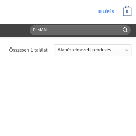
0
BELÉPÉS
Keresés
a
következőre:
Összesen 1 találat