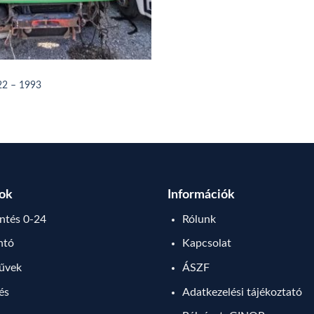
2 – 1993
sok
Információk
tés 0-24
Rólunk
ntó
Kapcsolat
művek
ÁSZF
lés
Adatkezelési tájékoztató