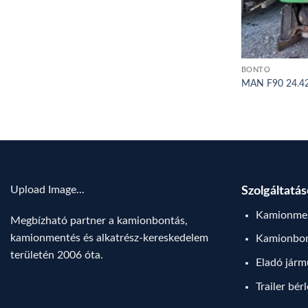
BONTÓ
MAN F90 24.42
Upload Image...
Szolgáltatá
Kamionmen
Megbízható partner a kamionbontás,
kamionmentés és alkatrész-kereskedelem
Kamionbo
területén 2006 óta.
Eladó jár
Trailer bér