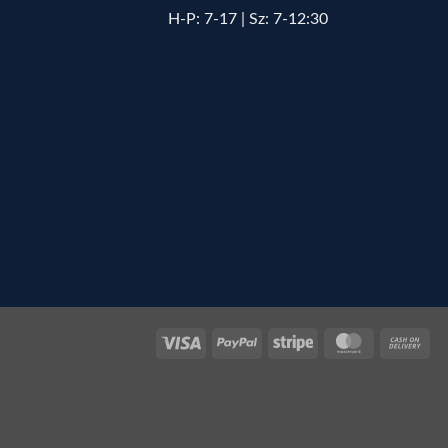
H-P: 7-17 | Sz: 7-12:30
Visa
PayPal
Stripe
MasterCard
Cas
On
Del