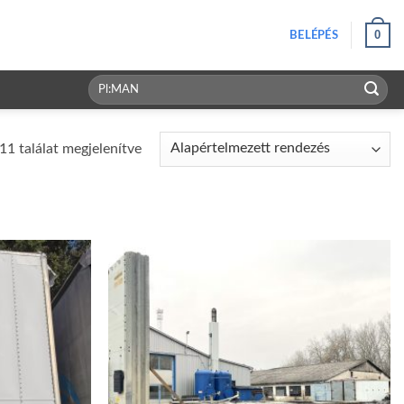
0
BELÉPÉS
Keresés
a
következőre:
11 találat megjelenítve