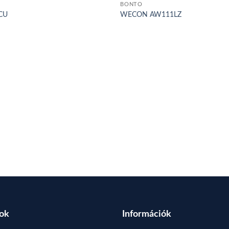
BONTÓ
CU
WECON AW111LZ
sok
Információk