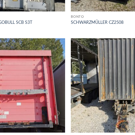
BONTÓ
GOBULL SCB S3T
SCHWARZMÜLLER CZ2508