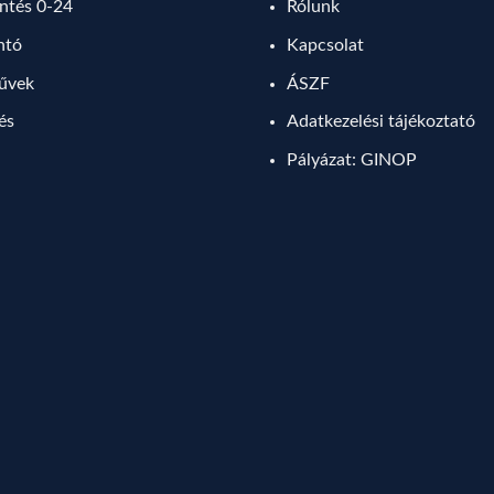
tés 0-24
Rólunk
ntó
Kapcsolat
művek
ÁSZF
lés
Adatkezelési tájékoztató
Pályázat: GINOP