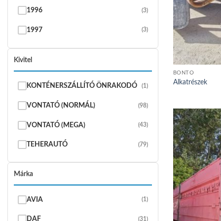
1996
(3)
1997
(3)
1998
(3)
Kivitel
1999
(2)
BONTÓ
Alkatrészek
KONTÉNERSZÁLLÍTÓ ÖNRAKODÓ
(1)
2000
(4)
VONTATÓ (NORMÁL)
(98)
2001
(10)
VONTATÓ (MEGA)
(43)
2002
(6)
TEHERAUTÓ
(79)
2003
(11)
2004
(15)
Márka
2005
(10)
AVIA
(1)
2006
(14)
DAF
(31)