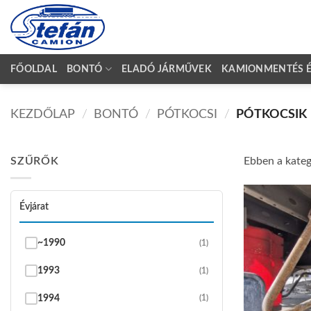
Skip
to
content
FŐOLDAL
BONTÓ
ELADÓ JÁRMŰVEK
KAMIONMENTÉS ÉS
KEZDŐLAP
/
BONTÓ
/
PÓTKOCSI
/
PÓTKOCSIK
SZŰRŐK
Ebben a kategó
Évjárat
~1990
(1)
1993
(1)
1994
(1)