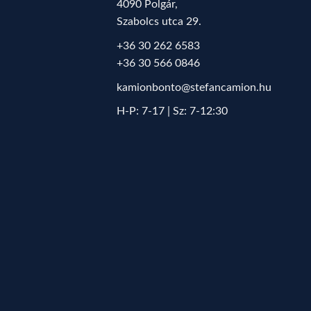
4090 Polgár,
Szabolcs utca 29.
+36 30 262 6583
+36 30 566 0846
kamionbonto@stefancamion.hu
H-P: 7-17 | Sz: 7-12:30