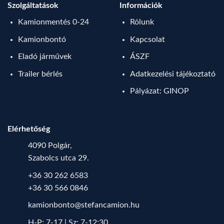
Szolgáltatások
Információk
Kamionmentés 0-24
Rólunk
Kamionbontó
Kapcsolat
Eladó járművek
ÁSZF
Trailer bérlés
Adatkezelési tájékoztató
Pályázat: GINOP
Elérhetőség
4090 Polgár,
Szabolcs utca 29.
+36 30 262 6583
+36 30 566 0846
kamionbonto@stefancamion.hu
H-P: 7-17 | Sz: 7-12:30