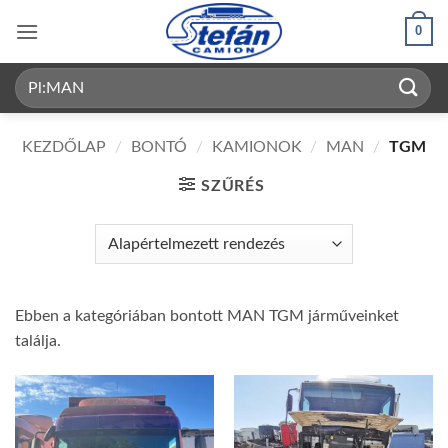
Skip
0
to
content
Keresés
a
következőre:
KEZDŐLAP
/
BONTÓ
/
KAMIONOK
/
MAN
/
TGM
SZŰRÉS
Ebben a kategóriában bontott MAN TGM járműveinket
találja.