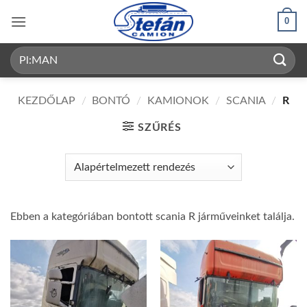
Skip
0
to
content
Keresés
a
következőre:
KEZDŐLAP
/
BONTÓ
/
KAMIONOK
/
SCANIA
/
R
SZŰRÉS
Ebben a kategóriában bontott scania R járműveinket találja.