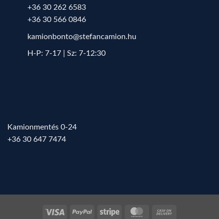
+36 30 262 6583
+36 30 566 0846
kamionbonto@stefancamion.hu
H-P: 7-17 | Sz: 7-12:30
Kamionmentés 0-24
+36 30 647 7474
Visa
PayPal
Stripe
MasterCard
Cash