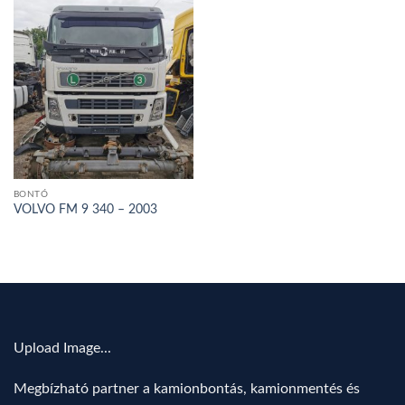
BONTÓ
VOLVO FM 9 340 – 2003
Upload Image...
Megbízható partner a kamionbontás, kamionmentés és