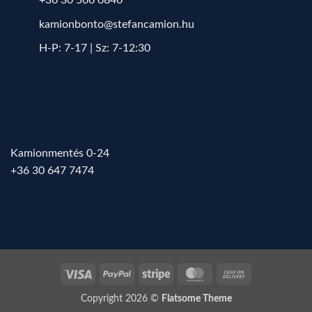
kamionbonto@stefancamion.hu
H-P: 7-17 | Sz: 7-12:30
Kamionmentés 0-24
+36 30 647 7474
Visa
PayPal
Stripe
MasterCard
Cash
On
Copyright 2026 ©
Flatsome Theme
Delivery