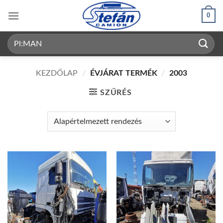
Skip
0
to
content
Keresés
a
következőre:
KEZDŐLAP
/
ÉVJÁRAT TERMÉK
/
2003
SZŰRÉS