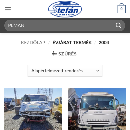
Skip
0
to
content
Keresés
a
következőre:
KEZDŐLAP
/
ÉVJÁRAT TERMÉK
/
2004
SZŰRÉS