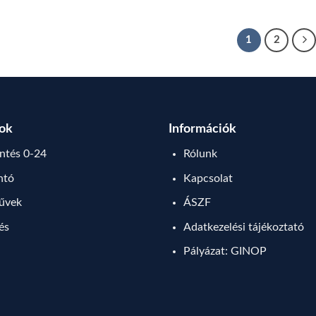
1
2
sok
Információk
tés 0-24
Rólunk
ntó
Kapcsolat
művek
ÁSZF
lés
Adatkezelési tájékoztató
Pályázat: GINOP