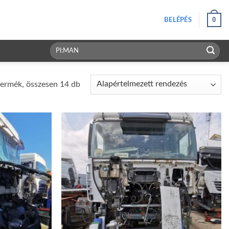
0
BELÉPÉS
Keresés
a
következőre:
ermék, összesen 14 db