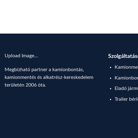
Upload Image...
Szolgáltatá
Kamionmen
Megbízható partner a kamionbontás,
kamionmentés és alkatrész-kereskedelem
Kamionbo
területén 2006 óta.
Eladó jár
Trailer bér