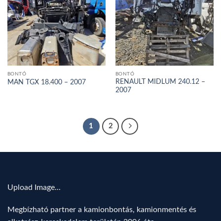
BONTÓ
BONTÓ
RENAULT MIDLUM 240.12 –
MAN TGX 18.400 – 2007
2007
1
2
Upload Image...
Megbízható partner a kamionbontás, kamionmentés és