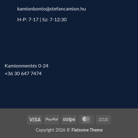
kamionbonto@stefancamion.hu
H-P: 7-17 | Sz: 7-12:30
Kamionmentés 0-24
+36 30 647 7474
Visa
PayPal
Stripe
MasterCard
Cash
On
Copyright 2026 ©
Flatsome Theme
Delivery