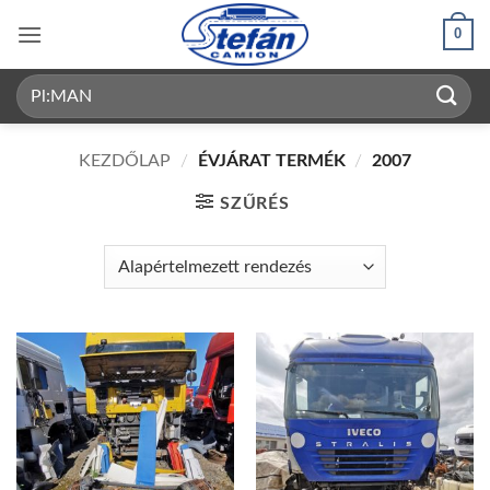
Skip
0
to
content
Keresés
a
következőre:
KEZDŐLAP
/
ÉVJÁRAT TERMÉK
/
2007
SZŰRÉS