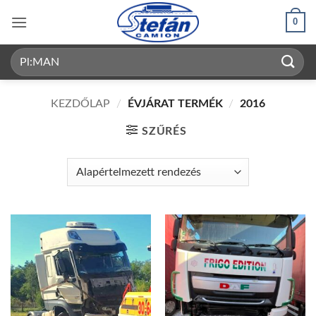
Skip
0
to
content
Keresés
a
következőre:
KEZDŐLAP
/
ÉVJÁRAT TERMÉK
/
2016
SZŰRÉS