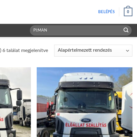
0
BELÉPÉS
Keresés
a
következőre:
) 6 találat megjelenítve