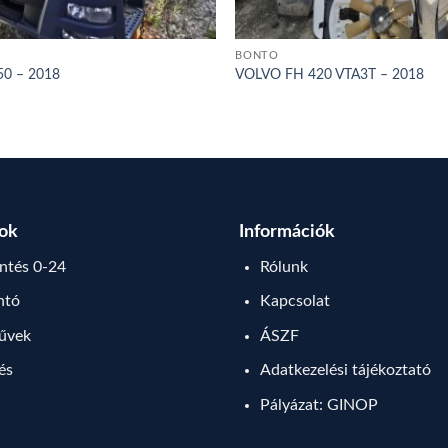
BONTÓ
0 – 2018
VOLVO FH 420 VTA3T – 2018
sok
Információk
tés 0-24
Rólunk
ntó
Kapcsolat
művek
ÁSZF
lés
Adatkezelési tájékoztató
Pályázat: GINOP