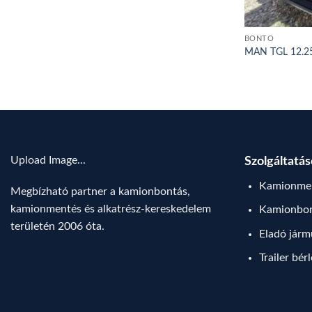
BONTÓ
MAN TGL 12.25
Upload Image...
Szolgáltatá
Kamionmen
Megbízható partner a kamionbontás,
kamionmentés és alkatrész-kereskedelem
Kamionbo
területén 2006 óta.
Eladó jár
Trailer bér