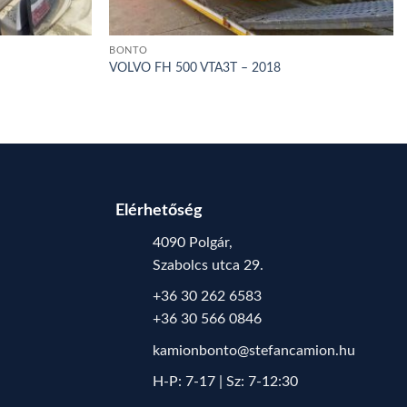
BONTÓ
VOLVO FH 500 VTA3T – 2018
Elérhetőség
4090 Polgár,
Szabolcs utca 29.
+36 30 262 6583
+36 30 566 0846
kamionbonto@stefancamion.hu
H-P: 7-17 | Sz: 7-12:30