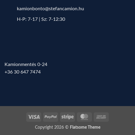
kamionbonto@stefancamion.hu
H-P: 7-17 | Sz: 7-12:30
Kamionmentés 0-24
+36 30 647 7474
Visa
PayPal
Stripe
MasterCard
Cash
On
Copyright 2026 ©
Flatsome Theme
Delivery