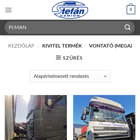
Skip
0
to
content
Keresés
a
következőre:
KEZDŐLAP
/
KIVITEL TERMÉK
/
VONTATÓ (MEGA)
SZŰRÉS