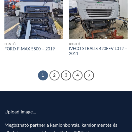
BONTÓ
BONTÓ
IVECO STRALIS 420EEV L0T2 –
FORD F-MAX S500 – 2019
2011
1
2
3
4
Upload Image...
Megbízható partner a kamionbontás, kamionmentés és