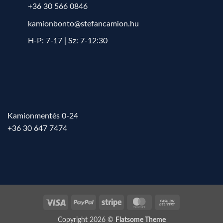
+36 30 566 0846
kamionbonto@stefancamion.hu
H-P: 7-17 | Sz: 7-12:30
Kamionmentés 0-24
+36 30 647 7474
Visa
PayPal
Stripe
MasterCard
Cash
On
Copyright 2026 ©
Flatsome Theme