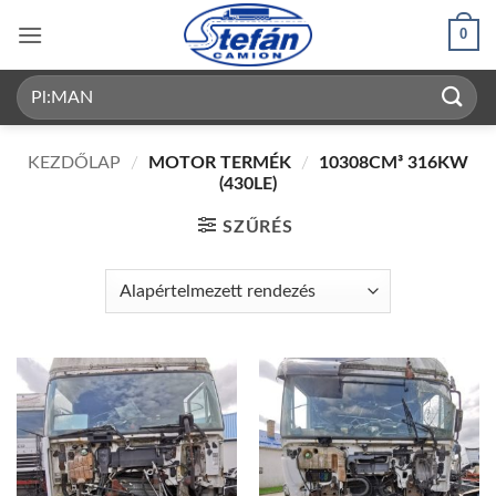
Skip
0
to
content
Keresés
a
következőre:
KEZDŐLAP
/
MOTOR TERMÉK
/
10308CM³ 316KW
(430LE)
SZŰRÉS