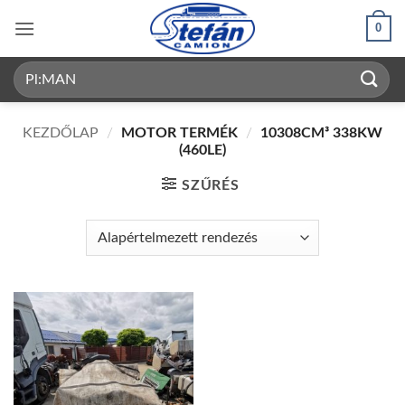
Skip
0
to
content
Keresés
a
következőre:
KEZDŐLAP
/
MOTOR TERMÉK
/
10308CM³ 338KW
(460LE)
SZŰRÉS