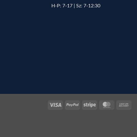
H-P: 7-17 | Sz: 7-12:30
Visa
PayPal
Stripe
MasterCard
Cas
On
Del