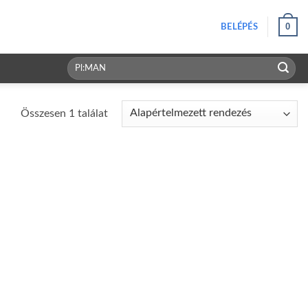
0
BELÉPÉS
Keresés
a
következőre:
Összesen 1 találat