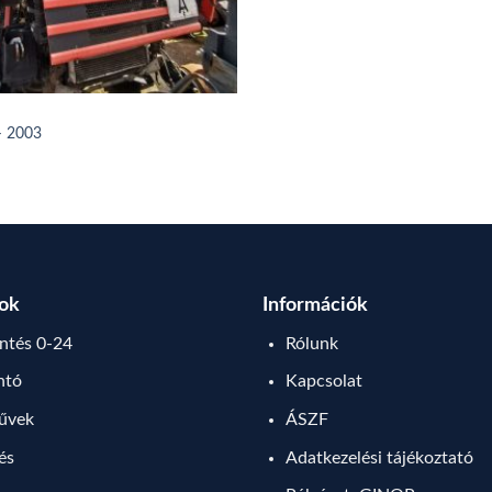
– 2003
sok
Információk
tés 0-24
Rólunk
ntó
Kapcsolat
művek
ÁSZF
lés
Adatkezelési tájékoztató