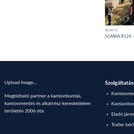
BONTÓ
SCANIA R124 
Upload Image...
Szolgáltatá
Kamionmen
Megbízható partner a kamionbontás,
kamionmentés és alkatrész-kereskedelem
Kamionbo
területén 2006 óta.
Eladó jár
Trailer bér