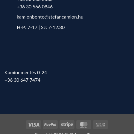
+36 30 566 0846
kamionbonto@stefancamion.hu
H-P: 7-17 | Sz: 7-12:30
Kamionmentés 0-24
+36 30 647 7474
Visa
PayPal
Stripe
MasterCard
Cash
On