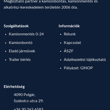
Megbízható partner a kamionbontás, kamionmentés és
alkatrész-kereskedelem területén 2006 óta.
Szolgáltatások
Információk
Kamionmentés 0-24
Rólunk
Kamionbontó
Kapcsolat
Eladó járművek
ÁSZF
Trailer bérlés
Adatkezelési tájékoztató
Pályázat: GINOP
Elérhetőség
4090 Polgár,
Szabolcs utca 29.
+36 30 262 6583