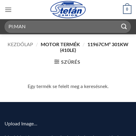
Skip
0
to
content
Keresés
a
következőre:
KEZDŐLAP
/
MOTOR TERMÉK
/
11967CM³ 301KW
(410LE)
SZŰRÉS
Egy termék se felelt meg a keresésnek.
Upload Image...