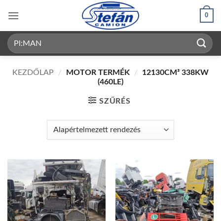
Skip
0
to
content
Keresés
a
következőre:
KEZDŐLAP
/
MOTOR TERMÉK
/
12130CM³ 338KW
(460LE)
SZŰRÉS