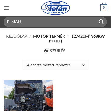
Skip
0
to
content
Keresés
a
következőre:
KEZDŐLAP
/
MOTOR TERMÉK
/
12742CM³ 368KW
(500LE)
SZŰRÉS