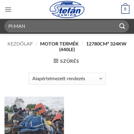
Skip
0
to
content
Keresés
a
következőre:
KEZDŐLAP
/
MOTOR TERMÉK
/
12780CM³ 324KW
(440LE)
SZŰRÉS