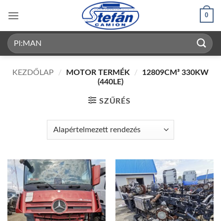
Skip
0
to
content
Keresés
a
következőre:
KEZDŐLAP
/
MOTOR TERMÉK
/
12809CM³ 330KW
(440LE)
SZŰRÉS