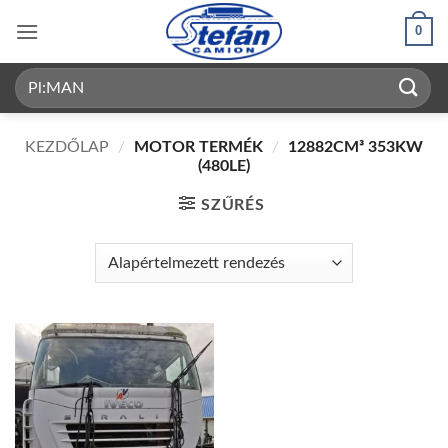
Skip
0
to
content
Keresés
a
következőre:
KEZDŐLAP
/
MOTOR TERMÉK
/
12882CM³ 353KW
(480LE)
SZŰRÉS