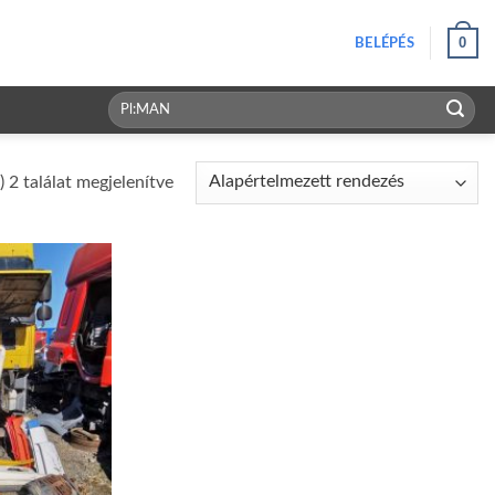
0
BELÉPÉS
Keresés
a
következőre:
) 2 találat megjelenítve