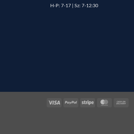
H-P: 7-17 | Sz: 7-12:30
Visa
PayPal
Stripe
MasterCard
Cas
On
Del