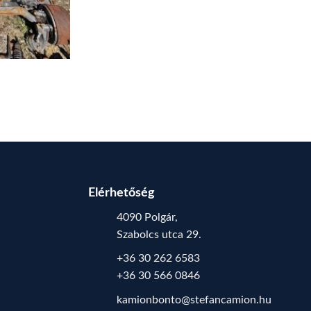
Elérhetőség
4090 Polgár,
Szabolcs utca 29.
+36 30 262 6583
+36 30 566 0846
kamionbonto@stefancamion.hu