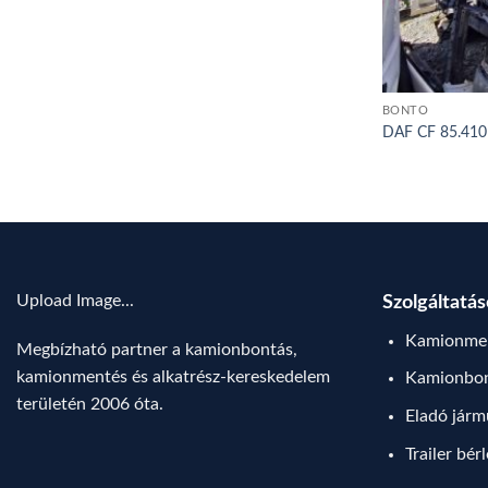
BONTÓ
DAF CF 85.410
Upload Image...
Szolgáltatá
Kamionmen
Megbízható partner a kamionbontás,
kamionmentés és alkatrész-kereskedelem
Kamionbo
területén 2006 óta.
Eladó jár
Trailer bér