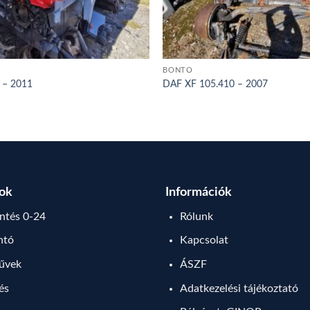
BONTÓ
 – 2011
DAF XF 105.410 – 2007
sok
Információk
tés 0-24
Rólunk
ntó
Kapcsolat
művek
ÁSZF
lés
Adatkezelési tájékoztató