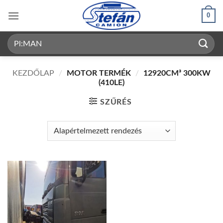
Skip
0
to
content
Keresés
a
következőre:
KEZDŐLAP
/
MOTOR TERMÉK
/
12920CM³ 300KW
(410LE)
SZŰRÉS