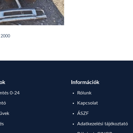
 2000
sok
Információk
tés 0-24
Rólunk
ntó
Kapcsolat
művek
ÁSZF
lés
Adatkezelési tájékoztató