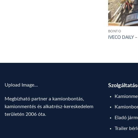
BONTÓ
IVECO DAILY –
Upload Image...
Szolgáltatá
Kamionmen
Megbízható partner a kamionbontás,
kamionmentés és alkatrész-kereskedelem
Kamionbo
területén 2006 óta.
Eladó jár
Trailer bér