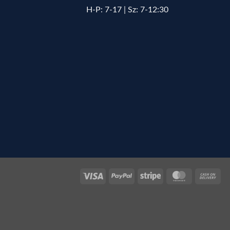
H-P: 7-17 | Sz: 7-12:30
Visa
PayPal
Stripe
MasterCard
Cas
On
Del