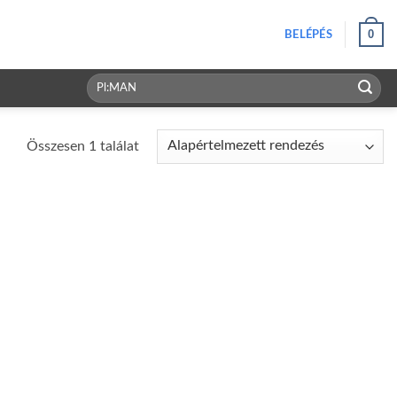
0
BELÉPÉS
Keresés
a
következőre:
Összesen 1 találat