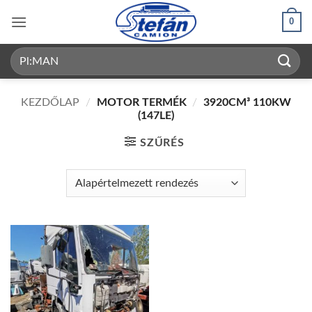
Skip
0
to
content
Keresés
a
következőre:
KEZDŐLAP
/
MOTOR TERMÉK
/
3920CM³ 110KW
(147LE)
SZŰRÉS