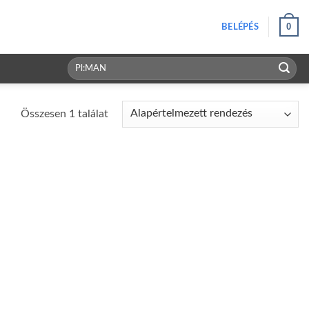
0
BELÉPÉS
Keresés
a
következőre:
Összesen 1 találat