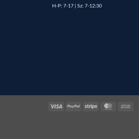
H-P: 7-17 | Sz: 7-12:30
Visa
PayPal
Stripe
MasterCard
Cas
On
Del