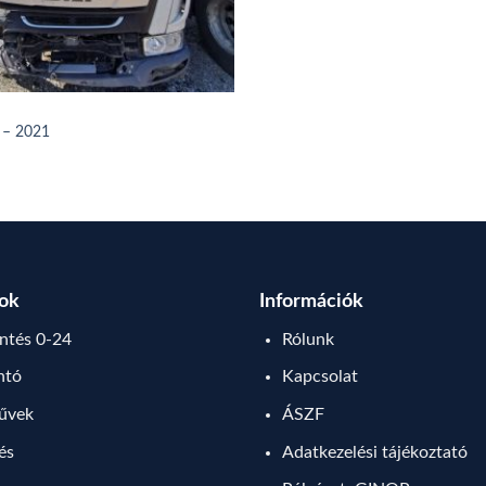
 – 2021
sok
Információk
tés 0-24
Rólunk
ntó
Kapcsolat
művek
ÁSZF
lés
Adatkezelési tájékoztató