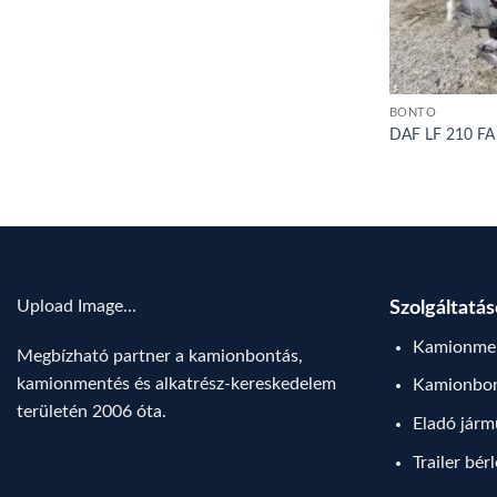
BONTÓ
DAF LF 210 FA
Upload Image...
Szolgáltatá
Kamionmen
Megbízható partner a kamionbontás,
kamionmentés és alkatrész-kereskedelem
Kamionbo
területén 2006 óta.
Eladó jár
Trailer bér