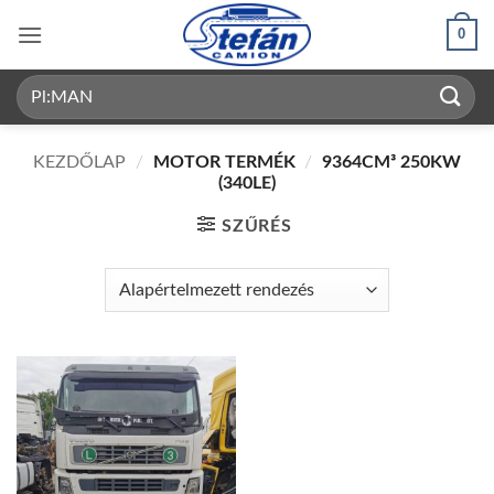
Skip
0
to
content
Keresés
a
következőre:
KEZDŐLAP
/
MOTOR TERMÉK
/
9364CM³ 250KW
(340LE)
SZŰRÉS