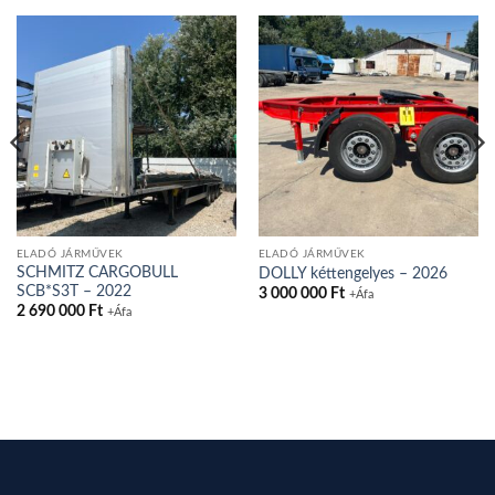
ELADÓ JÁRMŰVEK
ELADÓ JÁRMŰVEK
SCHMITZ CARGOBULL
DOLLY kéttengelyes – 2026
SCB*S3T – 2022
3 000 000
Ft
+Áfa
2 690 000
Ft
+Áfa