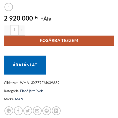
2 920 000
Ft
+Áfa
MAN TGX 18.440 - 2013 mennyiség
KOSÁRBA TESZEM
ÁRAJÁNLAT
Cikkszám:
WMA13XZZ7EM639839
Kategória:
Eladó járművek
Márka:
MAN