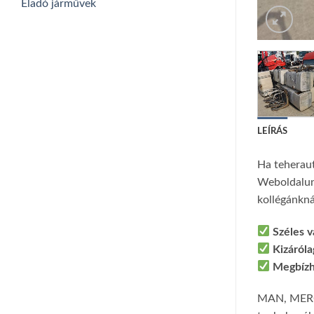
Eladó járművek
LEÍRÁS
Ha teheraut
Weboldalunk
kollégánknál
Széles v
Kizáról
Megbízh
MAN, MERC