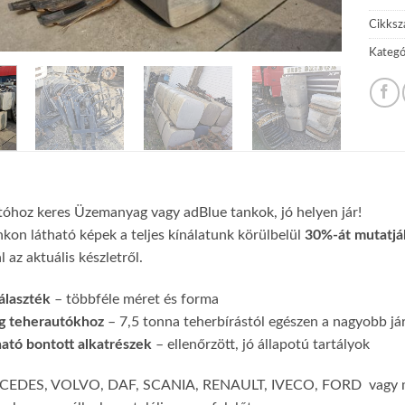
Cikks
Kategó
óhoz keres Üzemanyag vagy adBlue tankok, jó helyen jár!
on látható képek a teljes kínálatunk körülbelül
30%-át mutatjá
 az aktuális készletről.
álaszték
– többféle méret és forma
ag teherautókhoz
– 7,5 tonna teherbírástól egészen a nagyobb j
ató bontott alkatrészek
– ellenőrzött, jó állapotú tartályok
EDES, VOLVO, DAF, SCANIA, RENAULT, IVECO, FORD vagy más