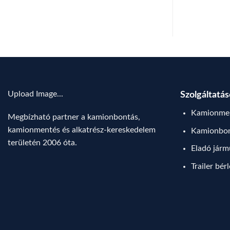
Upload Image...
Szolgáltatá
Kamionmen
Megbízható partner a kamionbontás,
kamionmentés és alkatrész-kereskedelem
Kamionbo
területén 2006 óta.
Eladó jár
Trailer bér