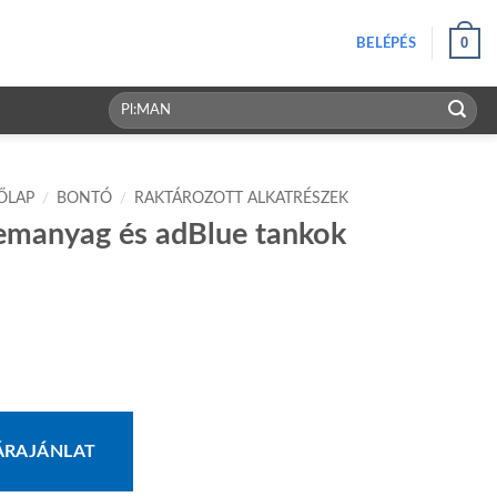
0
BELÉPÉS
Keresés
a
következőre:
ŐLAP
/
BONTÓ
/
RAKTÁROZOTT ALKATRÉSZEK
emanyag és adBlue tankok
ÁRAJÁNLAT