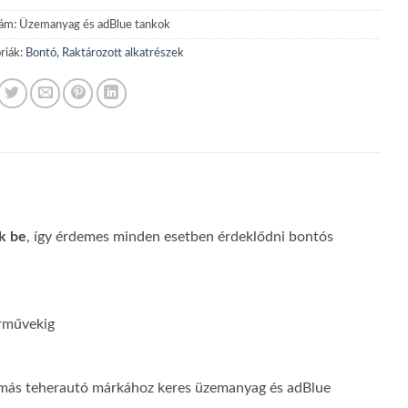
zám:
Üzemanyag és adBlue tankok
riák:
Bontó
,
Raktározott alkatrészek
k be
, így érdemes minden esetben érdeklődni bontós
árművekig
 teherautó márkához keres üzemanyag és adBlue