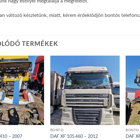
unk nagy eséllyel megtalálja a megfelelőt.
n változó készletünk, miatt, kérem érdeklődjön bontós telefon
OLÓDÓ TERMÉKEK
BONTÓ
BONTÓ
410 – 2007
DAF XF 105.460 – 2012
DAF XF