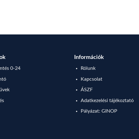
sok
Információk
tés 0-24
Rólunk
ntó
Kapcsolat
művek
ÁSZF
lés
Adatkezelési tájékoztató
Pályázat: GINOP