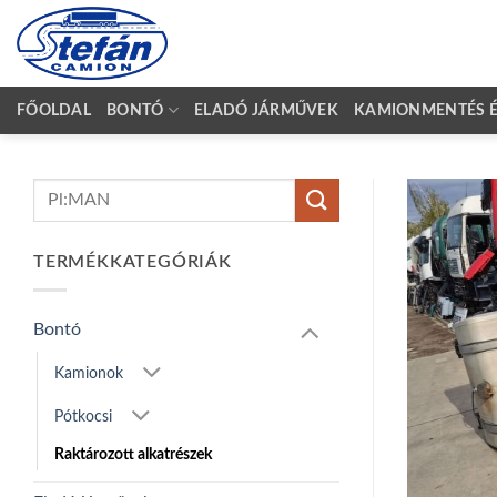
Skip
to
content
FŐOLDAL
BONTÓ
ELADÓ JÁRMŰVEK
KAMIONMENTÉS ÉS
Keresés
a
következőre:
TERMÉKKATEGÓRIÁK
Bontó
Kamionok
Pótkocsi
Raktározott alkatrészek