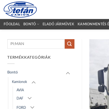
Skip
to
content
FŐOLDAL
BONTÓ
ELADÓ JÁRMŰVEK
KAMIONMENTÉS ÉS
Keresés
a
következőre:
TERMÉKKATEGÓRIÁK
Bontó
Kamionok
AVIA
DAF
FORD