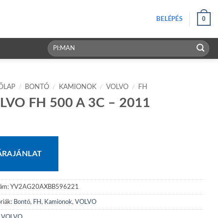
0
BELÉPÉS
Keresés
a
következőre:
ŐLAP
/
BONTÓ
/
KAMIONOK
/
VOLVO
/
FH
LVO FH 500 A 3C – 2011
ÁRAJÁNLAT
zám:
YV2AG20AXBB596221
riák:
Bontó
,
FH
,
Kamionok
,
VOLVO
:
VOLVO