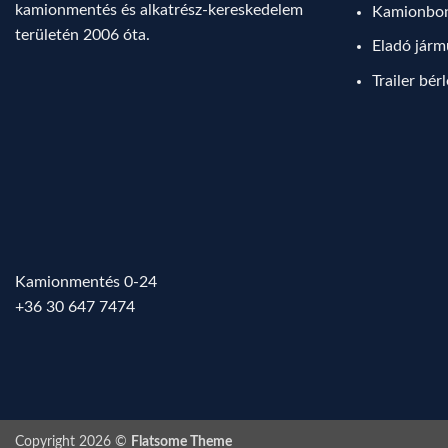
kamionmentés és alkatrész-kereskedelem
Kamionbo
területén 2006 óta.
Eladó jár
Trailer bér
Kamionmentés 0-24
+36 30 647 7474
Copyright 2026 ©
Flatsome Theme