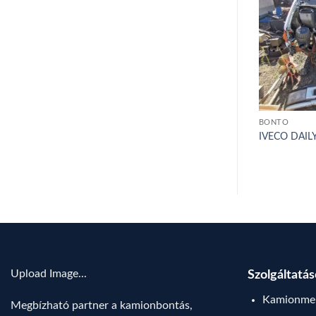
BONTÓ
BONTÓ
 – 2021
DAF XF 105.460 – 2009
IVECO DAILY
Upload Image...
Szolgáltatá
Kamionmen
Megbízható partner a kamionbontás,