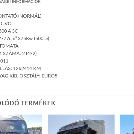
VÁBBI INFORMÁCIÓK
VONTATÓ (NORMÁL)
OLVO
500 A 3C
777cm³ 375Kw (500Le)
UTOMATA
 SZÁMA: 2 (4×2)
2011
LLÁS: 1262414 KM
AG KIB. OSZTÁLY: EURO5
OLÓDÓ TERMÉKEK