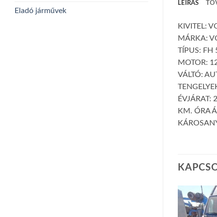
LEÍRÁS
TO
Eladó járművek
KIVITEL: 
MÁRKA: V
TÍPUS: FH 
MOTOR: 12
VÁLTÓ: A
TENGELYEK
ÉVJÁRAT: 
KM. ÓRA Á
KÁROSANY
KAPCS