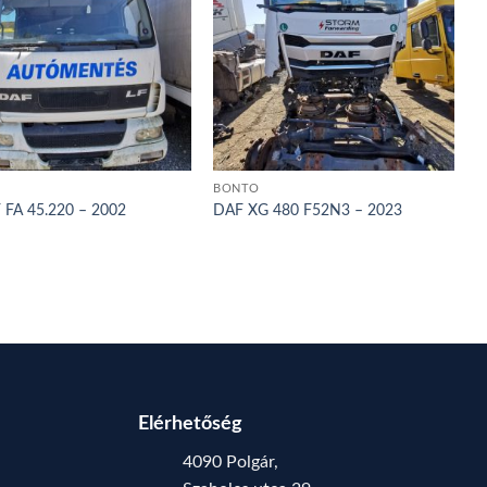
BONTÓ
 FA 45.220 – 2002
DAF XG 480 F52N3 – 2023
Elérhetőség
4090 Polgár,