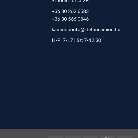
Szabolcs utca 29.
+36 30 262 6583
+36 30 566 0846
kamionbonto@stefancamion.hu
H-P: 7-17 | Sz: 7-12:30