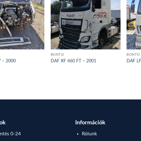
BONTÓ
BONTÓ
 – 2000
DAF XF 460 FT – 2001
DAF LF
sok
Információk
tés 0-24
Rólunk