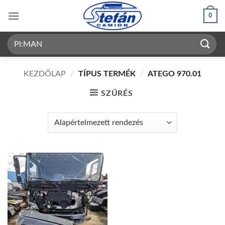
Skip
0
to
content
Keresés
a
következőre:
KEZDŐLAP
/
TÍPUS TERMÉK
/
ATEGO 970.01
SZŰRÉS