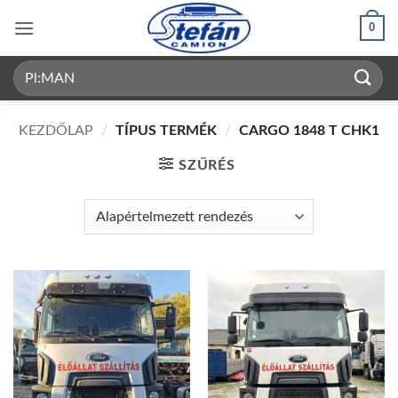
Skip
0
to
content
Keresés
a
következőre:
KEZDŐLAP
/
TÍPUS TERMÉK
/
CARGO 1848 T CHK1
SZŰRÉS