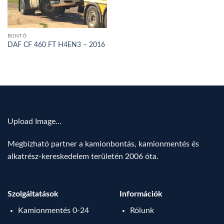
BONTÓ
DAF CF 460 FT H4EN3 – 2016
Upload Image...
Megbízható partner a kamionbontás, kamionmentés és
alkatrész-kereskedelem területén 2006 óta.
Szolgáltatások
Információk
Kamionmentés 0-24
Rólunk