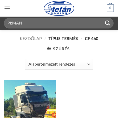
Skip
0
to
content
Keresés
a
következőre:
KEZDŐLAP
/
TÍPUS TERMÉK
/
CF 460
SZŰRÉS