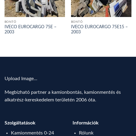
BONTÓ
BONTÓ
IVECO EUROCARGO 75E –
IVECO EUROCARGO 75E15 –
2003
2003
Upload Image...
Megbízható partner a kamionbontás, kamionmentés és
alkatrész-kereskedelem területén 2006 óta.
Szolgáltatások
Információk
Kamionmentés 0-24
Rólunk