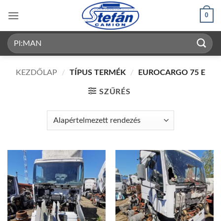
Skip
0
to
content
Keresés
a
következőre:
KEZDŐLAP
/
TÍPUS TERMÉK
/
EUROCARGO 75 E
SZŰRÉS