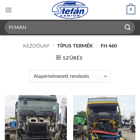
Skip
0
to
content
Keresés
a
következőre:
KEZDŐLAP
/
TÍPUS TERMÉK
/
FH 460
SZŰRÉS