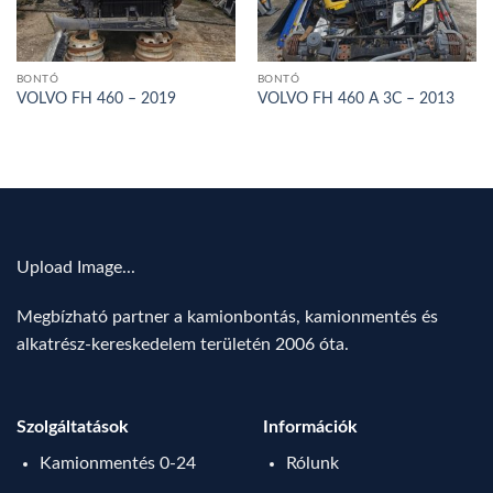
BONTÓ
BONTÓ
VOLVO FH 460 – 2019
VOLVO FH 460 A 3C – 2013
Upload Image...
Megbízható partner a kamionbontás, kamionmentés és
alkatrész-kereskedelem területén 2006 óta.
Szolgáltatások
Információk
Kamionmentés 0-24
Rólunk