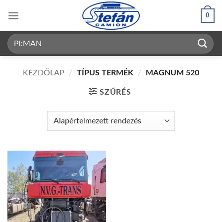
Skip
0
to
content
Keresés
a
következőre:
KEZDŐLAP
/
TÍPUS TERMÉK
/
MAGNUM 520
SZŰRÉS