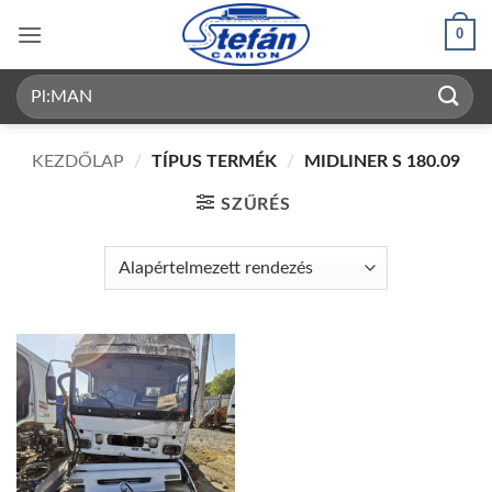
Skip
0
to
content
Keresés
a
következőre:
KEZDŐLAP
/
TÍPUS TERMÉK
/
MIDLINER S 180.09
SZŰRÉS