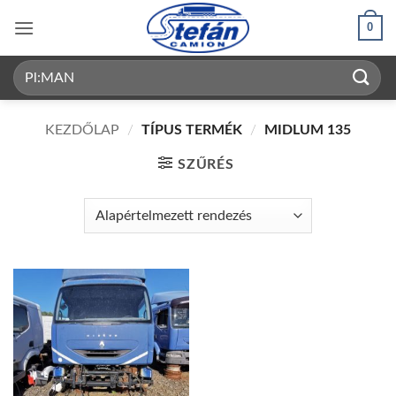
Skip
0
to
content
Keresés
a
következőre:
KEZDŐLAP
/
TÍPUS TERMÉK
/
MIDLUM 135
SZŰRÉS