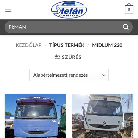
Skip
0
to
content
Keresés
a
következőre:
KEZDŐLAP
/
TÍPUS TERMÉK
/
MIDLUM 220
SZŰRÉS