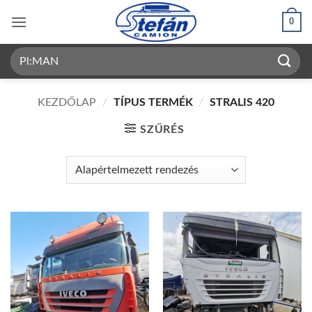
Skip
0
to
content
Keresés
a
következőre:
KEZDŐLAP
/
TÍPUS TERMÉK
/
STRALIS 420
SZŰRÉS