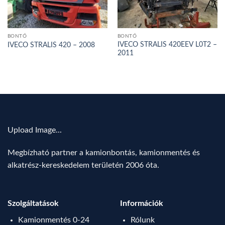
BONTÓ
BONTÓ
IVECO STRALIS 420EEV L0T2 –
IVECO STRALIS 420 – 2008
2011
Upload Image...
Megbízható partner a kamionbontás, kamionmentés és
alkatrész-kereskedelem területén 2006 óta.
Szolgáltatások
Információk
Kamionmentés 0-24
Rólunk