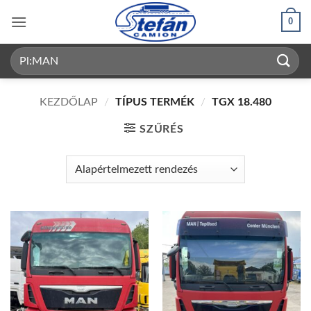
Skip
0
to
content
Keresés
a
következőre:
KEZDŐLAP
/
TÍPUS TERMÉK
/
TGX 18.480
SZŰRÉS