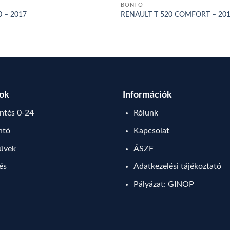
BONTÓ
 – 2017
RENAULT T 520 COMFORT – 20
sok
Információk
tés 0-24
Rólunk
ntó
Kapcsolat
művek
ÁSZF
lés
Adatkezelési tájékoztató
Pályázat: GINOP