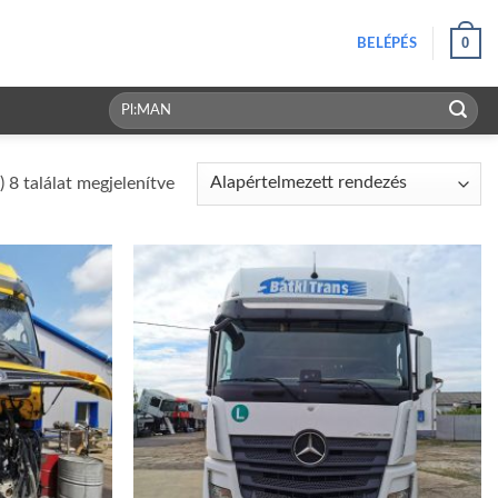
0
BELÉPÉS
Keresés
a
következőre:
) 8 találat megjelenítve