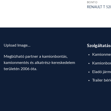
BONTÓ
RENAULT T 520
Upload Image...
Szolgáltatá
Kamionmen
Megbízható partner a kamionbontás,
kamionmentés és alkatrész-kereskedelem
Kamionbo
területén 2006 óta.
Eladó jár
Trailer bér