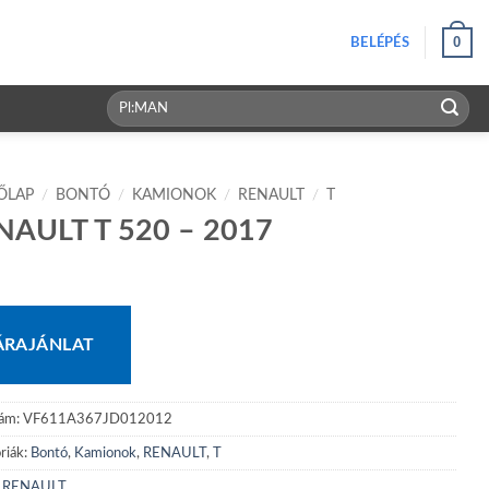
0
BELÉPÉS
Keresés
a
következőre:
ŐLAP
/
BONTÓ
/
KAMIONOK
/
RENAULT
/
T
NAULT T 520 – 2017
ÁRAJÁNLAT
zám:
VF611A367JD012012
riák:
Bontó
,
Kamionok
,
RENAULT
,
T
:
RENAULT