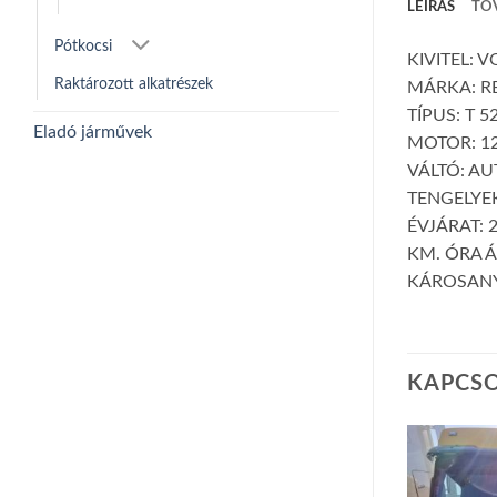
LEÍRÁS
TO
Pótkocsi
KIVITEL: 
Raktározott alkatrészek
MÁRKA: R
TÍPUS: T 5
Eladó járművek
MOTOR: 12
VÁLTÓ: A
TENGELYEK
ÉVJÁRAT: 
KM. ÓRA Á
KÁROSANY
KAPCS