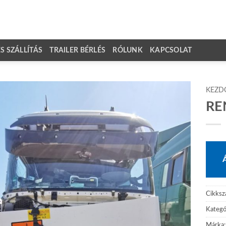
 SZÁLLÍTÁS
TRAILER BÉRLÉS
RÓLUNK
KAPCSOLAT
KEZD
RE
Cikks
Kategó
Márka