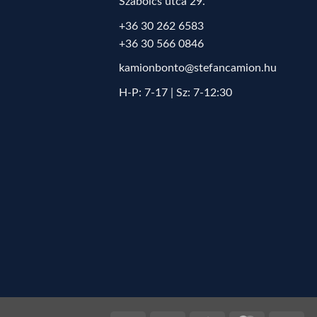
Szabolcs utca 29.
+36 30 262 6583
+36 30 566 0846
kamionbonto@stefancamion.hu
H-P: 7-17 | Sz: 7-12:30