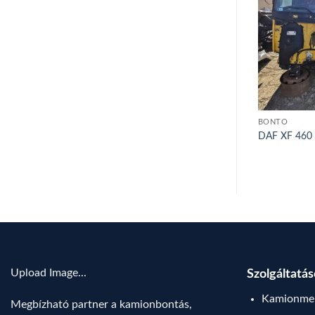
BONTÓ
BONTÓ
00
IVECO DAILY 35C13 – 2000
DAF XF 460
Upload Image...
Szolgáltatá
Kamionmen
Megbízható partner a kamionbontás,