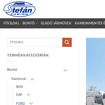
Skip
to
content
FŐOLDAL
BONTÓ
ELADÓ JÁRMŰVEK
KAMIONMENTÉS ÉS
Keresés
a
következőre:
TERMÉKKATEGÓRIÁK
Bontó
Kamionok
AVIA
DAF
FORD