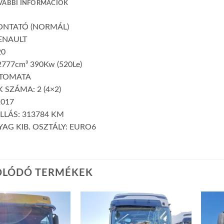
VÁBBI INFORMÁCIÓK
VONTATÓ (NORMÁL)
ENAULT
20
777cm³ 390Kw (520Le)
UTOMATA
 SZÁMA: 2 (4×2)
2017
LLÁS: 313784 KM
AG KIB. OSZTÁLY: EURO6
OLÓDÓ TERMÉKEK