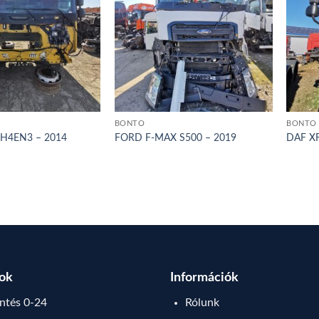
BONTÓ
BONTÓ
 H4EN3 – 2014
FORD F-MAX S500 – 2019
DAF XF
sok
Információk
tés 0-24
Rólunk