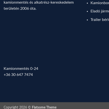
kamionmentés és alkatrész-kereskedelem
Kamionbo
területén 2006 óta.
Eladó jár
Trailer bér
Kamionmentés 0-24
+36 30 647 7474
Copyright 2026 ©
Flatsome Theme