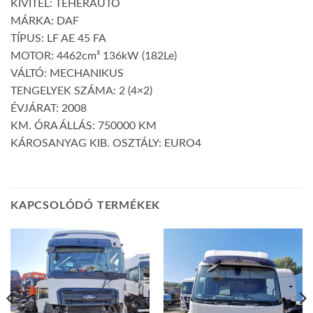
KIVITEL: TEHERAUTÓ
MÁRKA: DAF
TÍPUS: LF AE 45 FA
MOTOR: 4462cm³ 136kW (182Le)
VÁLTÓ: MECHANIKUS
TENGELYEK SZÁMA: 2 (4×2)
ÉVJÁRAT: 2008
KM. ÓRA ÁLLÁS: 750000 KM
KÁROSANYAG KIB. OSZTÁLY: EURO4
KAPCSOLÓDÓ TERMÉKEK