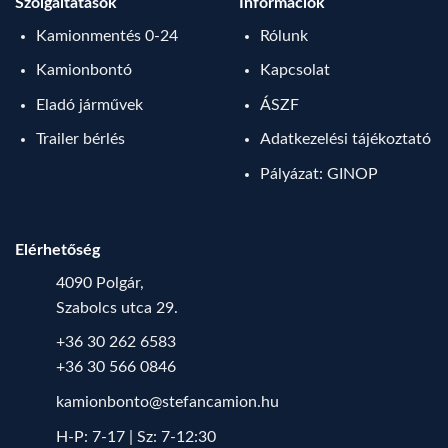
Szolgáltatások
Információk
Kamionmentés 0-24
Rólunk
Kamionbontó
Kapcsolat
Eladó járművek
ÁSZF
Trailer bérlés
Adatkezelési tájékoztató
Pályázat: GINOP
Elérhetőség
4090 Polgár,
Szabolcs utca 29.
+36 30 262 6583
+36 30 566 0846
kamionbonto@stefancamion.hu
H-P: 7-17 | Sz: 7-12:30