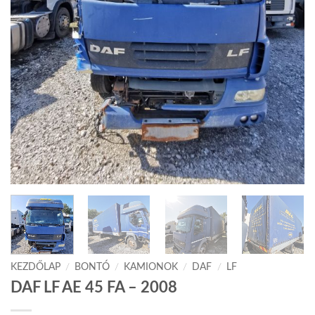
KEZDŐLAP
/
BONTÓ
/
KAMIONOK
/
DAF
/
LF
DAF LF AE 45 FA – 2008