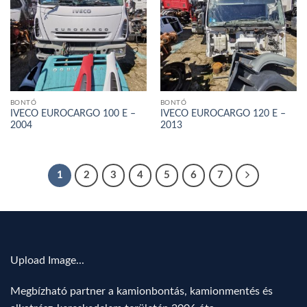
BONTÓ
BONTÓ
IVECO EUROCARGO 100 E –
IVECO EUROCARGO 120 E –
2004
2013
1
2
3
4
5
6
7
Upload Image...
Megbízható partner a kamionbontás, kamionmentés és