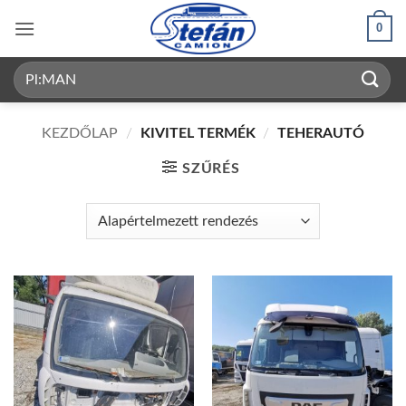
Skip
0
to
content
Keresés
a
következőre:
KEZDŐLAP
/
KIVITEL TERMÉK
/
TEHERAUTÓ
SZŰRÉS