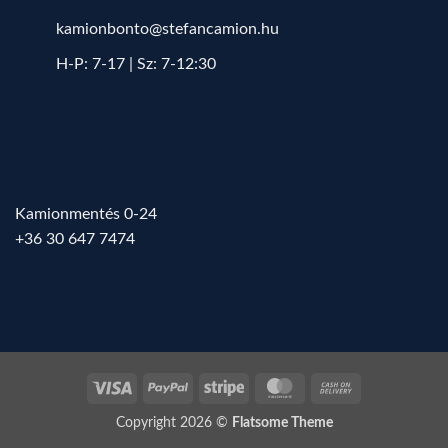
kamionbonto@stefancamion.hu
H-P: 7-17 | Sz: 7-12:30
Kamionmentés 0-24
+36 30 647 7474
Visa
PayPal
Stripe
MasterCard
Cash
On
Copyright 2026 ©
Flatsome Theme
Delivery