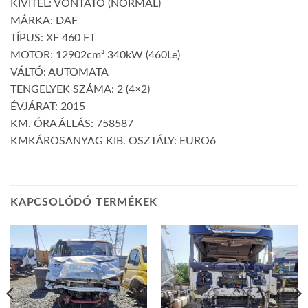
KIVITEL: VONTATÓ (NORMÁL)
MÁRKA: DAF
TÍPUS: XF 460 FT
MOTOR: 12902cm³ 340kW (460Le)
VÁLTÓ: AUTOMATA
TENGELYEK SZÁMA: 2 (4×2)
ÉVJÁRAT: 2015
KM. ÓRA ÁLLÁS: 758587
KMKÁROSANYAG KIB. OSZTÁLY: EURO6
KAPCSOLÓDÓ TERMÉKEK