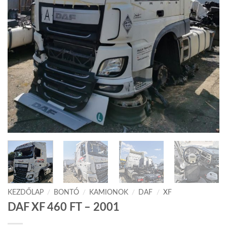
KEZDŐLAP
/
BONTÓ
/
KAMIONOK
/
DAF
/
XF
DAF XF 460 FT – 2001