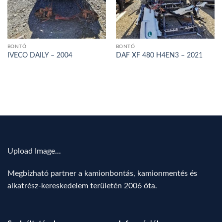
BONTÓ
BONTÓ
IVECO DAILY – 2004
DAF XF 480 H4EN3 – 2021
Upload Image...
Megbízható partner a kamionbontás, kamionmentés és
alkatrész-kereskedelem területén 2006 óta.