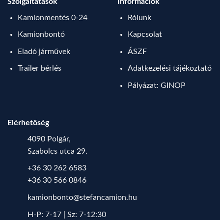
Szolgáltatások
Információk
Kamionmentés 0-24
Rólunk
Kamionbontó
Kapcsolat
Eladó járművek
ÁSZF
Trailer bérlés
Adatkezelési tájékoztató
Pályázat: GINOP
Elérhetőség
4090 Polgár,
Szabolcs utca 29.
+36 30 262 6583
+36 30 566 0846
kamionbonto@stefancamion.hu
H-P: 7-17 | Sz: 7-12:30