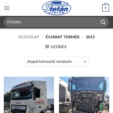
Skip
0
to
content
Keresés
a
következőre:
KEZDŐLAP
/
ÉVJÁRAT TERMÉK
/
2015
SZŰRÉS