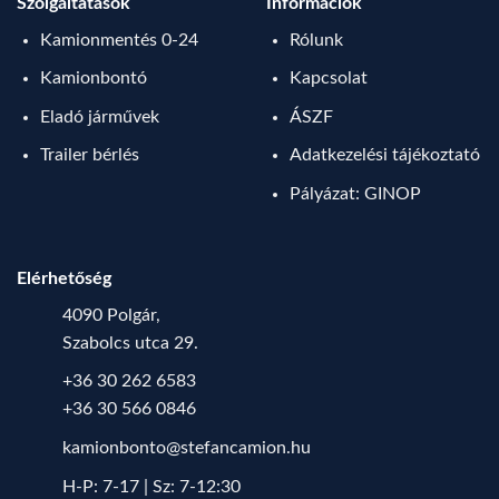
Szolgáltatások
Információk
Kamionmentés 0-24
Rólunk
Kamionbontó
Kapcsolat
Eladó járművek
ÁSZF
Trailer bérlés
Adatkezelési tájékoztató
Pályázat: GINOP
Elérhetőség
4090 Polgár,
Szabolcs utca 29.
+36 30 262 6583
+36 30 566 0846
kamionbonto@stefancamion.hu
H-P: 7-17 | Sz: 7-12:30