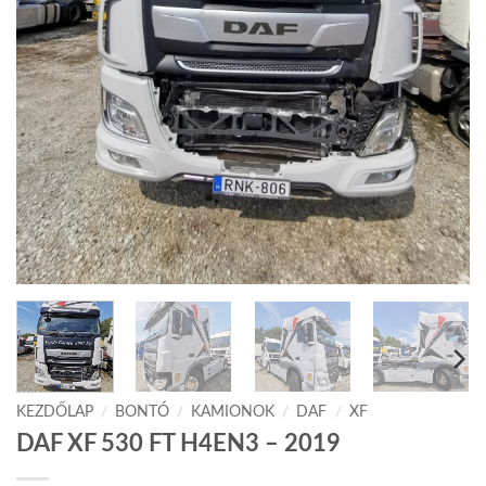
KEZDŐLAP
/
BONTÓ
/
KAMIONOK
/
DAF
/
XF
DAF XF 530 FT H4EN3 – 2019