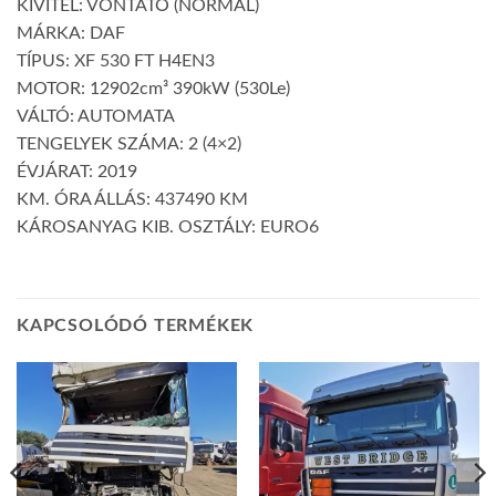
KIVITEL: VONTATÓ (NORMÁL)
MÁRKA: DAF
TÍPUS: XF 530 FT H4EN3
MOTOR: 12902cm³ 390kW (530Le)
VÁLTÓ: AUTOMATA
TENGELYEK SZÁMA: 2 (4×2)
ÉVJÁRAT: 2019
KM. ÓRA ÁLLÁS: 437490 KM
KÁROSANYAG KIB. OSZTÁLY: EURO6
KAPCSOLÓDÓ TERMÉKEK