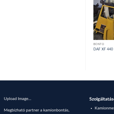
BONTÓ
BONTÓ
3 – 2023
DAF LF AE 45 FA – 2008
DAF XF 440 
Upload Image...
Szolgáltatá
Kamionmen
Megbízható partner a kamionbontás,