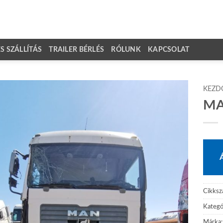
 SZÁLLÍTÁS
TRAILER BÉRLÉS
RÓLUNK
KAPCSOLAT
KEZD
MA
Cikks
Kategó
Márka