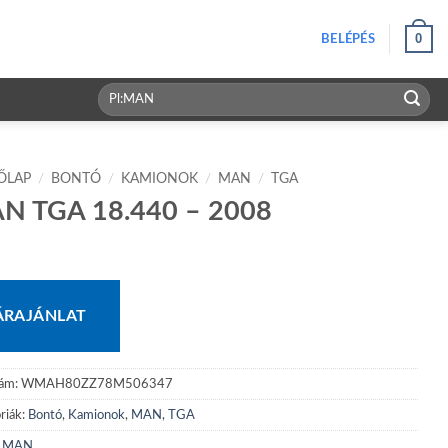
0
BELÉPÉS
Keresés
a
következőre:
ŐLAP
/
BONTÓ
/
KAMIONOK
/
MAN
/
TGA
N TGA 18.440 – 2008
ÁRAJÁNLAT
zám:
WMAH80ZZ78M506347
riák:
Bontó
,
Kamionok
,
MAN
,
TGA
:
MAN