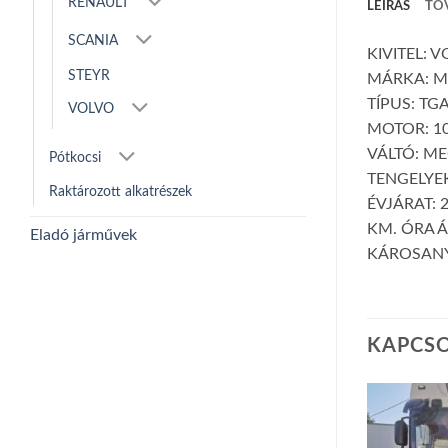
RENAULT
LEÍRÁS
TO
SCANIA
KIVITEL: 
STEYR
MÁRKA: 
TÍPUS: TGA
VOLVO
MOTOR: 10
VÁLTÓ: M
Pótkocsi
TENGELYEK
Raktározott alkatrészek
ÉVJÁRAT: 
KM. ÓRA Á
Eladó járművek
KÁROSANY
KAPCS