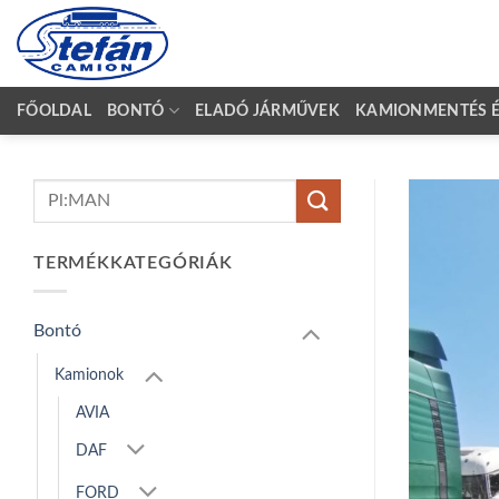
Skip
to
content
FŐOLDAL
BONTÓ
ELADÓ JÁRMŰVEK
KAMIONMENTÉS ÉS
Keresés
a
következőre:
TERMÉKKATEGÓRIÁK
Bontó
Kamionok
AVIA
DAF
FORD