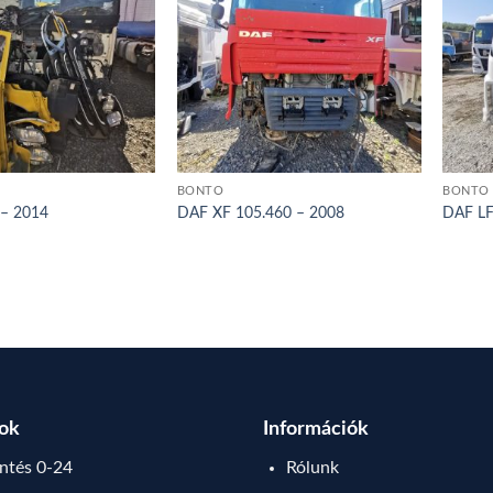
BONTÓ
BONTÓ
– 2014
DAF XF 105.460 – 2008
DAF LF
sok
Információk
tés 0-24
Rólunk