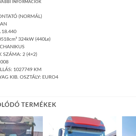
VÁBBI INFORMÁCIÓK
VONTATÓ (NORMÁL)
MAN
 18.440
518cm³ 324kW (440Le)
ECHANIKUS
 SZÁMA: 2 (4×2)
2008
LLÁS: 1027749 KM
AG KIB. OSZTÁLY: EURO4
OLÓDÓ TERMÉKEK