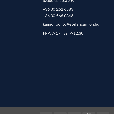
Szabolcs utca 29.
+36 30 262 6583
+36 30 566 0846
kamionbonto@stefancamion.hu
H-P: 7-17 | Sz: 7-12:30