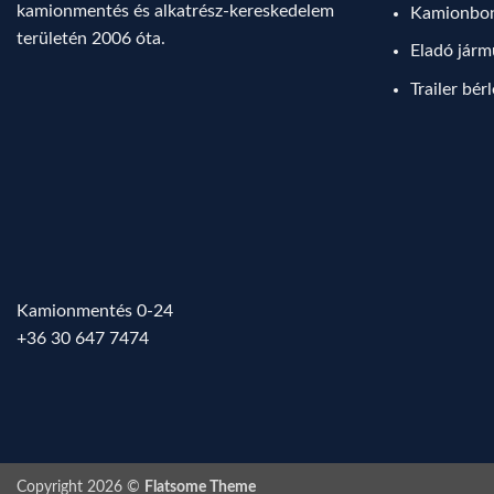
kamionmentés és alkatrész-kereskedelem
Kamionbo
területén 2006 óta.
Eladó jár
Trailer bér
Kamionmentés 0-24
+36 30 647 7474
Copyright 2026 ©
Flatsome Theme