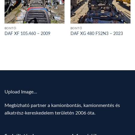
BONTÓ
BONTÓ
DAF XF 105.460 – 2009
DAF XG 480 F52N3 – 2023
Upload Image...
Megbízható partner a kamionbontás, kamionmentés és
alkatrész-kereskedelem területén 2006 óta.