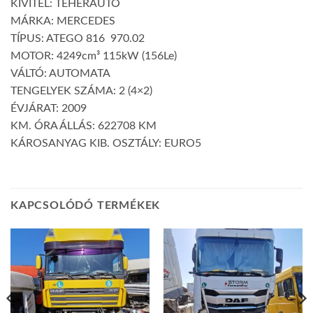
KIVITEL: TEHERAUTÓ
MÁRKA: MERCEDES
TÍPUS: ATEGO 816 970.02
MOTOR: 4249cm³ 115kW (156Le)
VÁLTÓ: AUTOMATA
TENGELYEK SZÁMA: 2 (4×2)
ÉVJÁRAT: 2009
KM. ÓRA ÁLLÁS: 622708 KM
KÁROSANYAG KIB. OSZTÁLY: EURO5
KAPCSOLÓDÓ TERMÉKEK