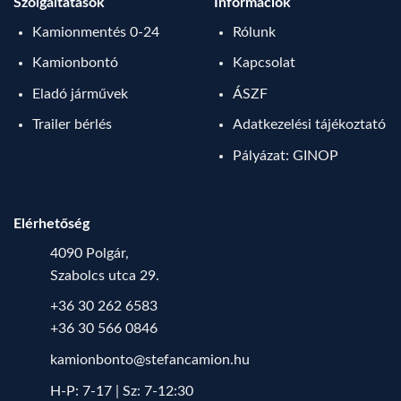
Szolgáltatások
Információk
Kamionmentés 0-24
Rólunk
Kamionbontó
Kapcsolat
Eladó járművek
ÁSZF
Trailer bérlés
Adatkezelési tájékoztató
Pályázat: GINOP
Elérhetőség
4090 Polgár,
Szabolcs utca 29.
+36 30 262 6583
+36 30 566 0846
kamionbonto@stefancamion.hu
H-P: 7-17 | Sz: 7-12:30