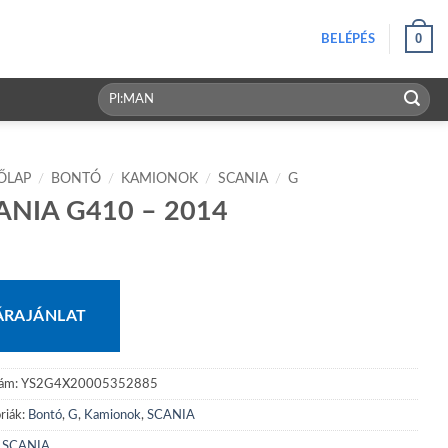
0
BELÉPÉS
Keresés
a
következőre:
ŐLAP
/
BONTÓ
/
KAMIONOK
/
SCANIA
/
G
ANIA G410 – 2014
ÁRAJÁNLAT
zám:
YS2G4X20005352885
riák:
Bontó
,
G
,
Kamionok
,
SCANIA
:
SCANIA