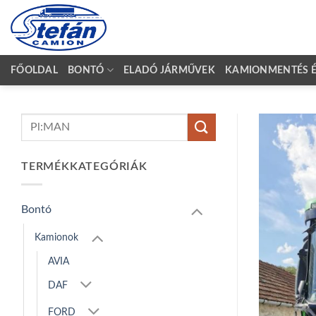
Skip
to
content
FŐOLDAL
BONTÓ
ELADÓ JÁRMŰVEK
KAMIONMENTÉS ÉS
Keresés
a
következőre:
TERMÉKKATEGÓRIÁK
Bontó
Kamionok
AVIA
DAF
FORD