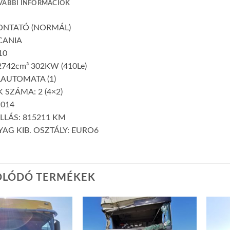
VÁBBI INFORMÁCIÓK
VONTATÓ (NORMÁL)
CANIA
10
742cm³ 302KW (410Le)
LAUTOMATA (1)
 SZÁMA: 2 (4×2)
2014
LLÁS: 815211 KM
AG KIB. OSZTÁLY: EURO6
OLÓDÓ TERMÉKEK