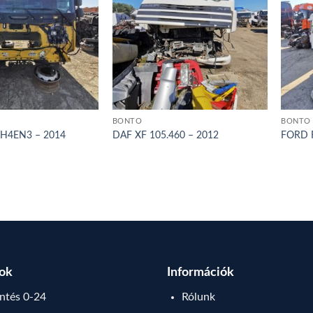
BONTÓ
BONTÓ
 H4EN3 – 2014
DAF XF 105.460 – 2012
FORD 
sok
Információk
tés 0-24
Rólunk