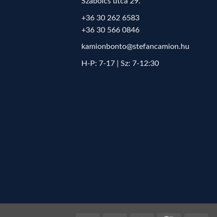
Szabolcs utca 29.
+36 30 262 6583
+36 30 566 0846
kamionbonto@stefancamion.hu
H-P: 7-17 | Sz: 7-12:30