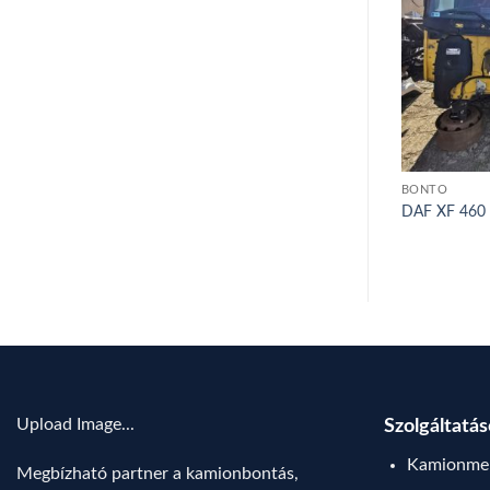
BONTÓ
BONTÓ
 2009
DAF XF 105.460 – 2008
DAF XF 460
Upload Image...
Szolgáltatá
Kamionmen
Megbízható partner a kamionbontás,