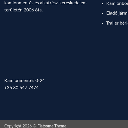
kamionmentés és alkatrész-kereskedelem
Kamionbo
területén 2006 óta.
Eladó jár
Trailer bér
Kamionmentés 0-24
+36 30 647 7474
Copyright 2026 ©
Flatsome Theme