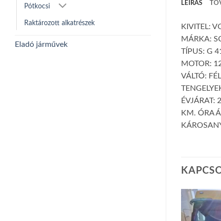
LEÍRÁS
TO
Pótkocsi
Raktározott alkatrészek
KIVITEL: 
MÁRKA: S
Eladó járművek
TÍPUS: G 4
MOTOR: 12
VÁLTÓ: FÉ
TENGELYEK
ÉVJÁRAT: 
KM. ÓRA Á
KÁROSANY
KAPCS